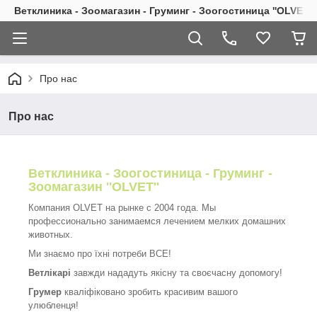
Ветклиника - Зоомагазин - Груминг - Зоогостиница ''OLVET''
Про нас
Про нас
Ветклиника - Зоогостиница - Груминг -
Зоомагазин ''OLVET''
Компания OLVET на рынке с 2004 года. Мы
профессионально занимаемся лечением мелких домашних
животных.
Ми знаємо про їхні потреби ВСЕ!
Ветлікарі
завжди нададуть якісну та своєчасну допомогу!
Грумер
кваліфіковано зробить красивим вашого
улюбленця!