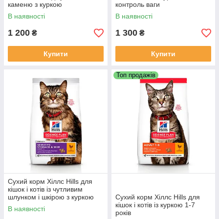
каменю з куркою
контроль ваги
В наявності
В наявності
1 200
1 300
₴
₴
Купити
Купити
Топ продажів
Сухий корм Хіллс Hills для
кішок і котів із чутливим
шлунком і шкірою з куркою
Сухий корм Хіллс Hills для
кішок і котів із куркою 1-7
В наявності
років