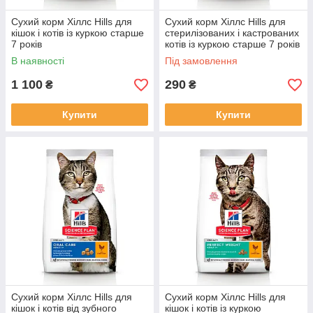
Сухий корм Хіллс Hills для
Сухий корм Хіллс Hills для
кішок і котів із куркою старше
стерилізованих і кастрованих
7 років
котів із куркою старше 7 років
В наявності
Під замовлення
1 100
290
₴
₴
Купити
Купити
Сухий корм Хіллс Hills для
Сухий корм Хіллс Hills для
кішок і котів від зубного
кішок і котів із куркою