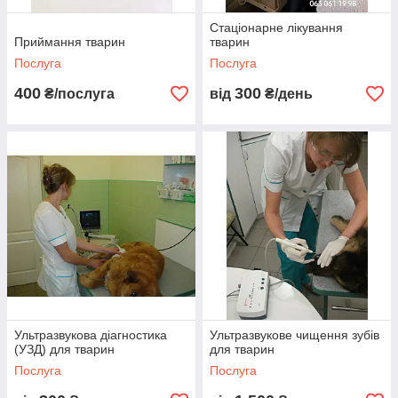
Стаціонарне лікування
Приймання тварин
тварин
Послуга
Послуга
400
300
₴/послуга
від
₴/день
Ультразвукова діагностика
Ультразвукове чищення зубів
(УЗД) для тварин
для тварин
Послуга
Послуга