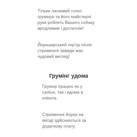
Тільки ласкавий голос
грумера та його майстерні
руки роблять Вашого собаку
вродливим і достатнім!
Йоркширський тер'єр після
стриження завжди має
чудовий вигляд!
Грумінг удома
Грумер працює як у
салоні, так і вдома в
клієнта.
Стриження йорка на
виїзді здійснюється за
додаткову плату.