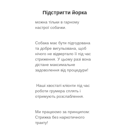
Підстригти
йорка
можна тільки в гарному
настрої собачки.
Собака має бути підгодована
та добре вигульована, щоб
нічого не відвертало її під час
стриження. У цьому разі вона
дістане максимальне
задоволення від процедури!
Наші хвостаті клієнти під час
роботи грумера сплять і
отримують розслаблення.
Ми працюємо за принципом:
Стрижка без наркотичного
тракту!