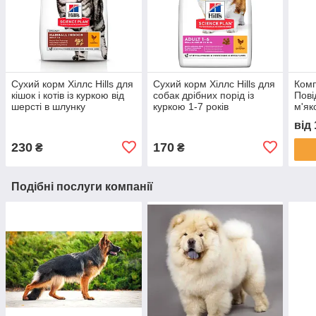
Сухий корм Хіллс Hills для
Сухий корм Хіллс Hills для
Комп
кішок і котів із куркою від
собак дрібних порід із
Пові
шерсті в шлунку
куркою 1-7 років
м'як
для 
від
сере
Деш
230
170
₴
₴
Подібні послуги компанії