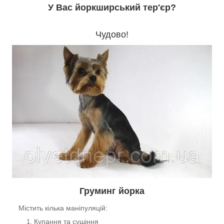
У Вас йоркширський тер'єр?
Чудово!
Груминг
йорка
Містить кілька маніпуляцій:
Купання та сушіння