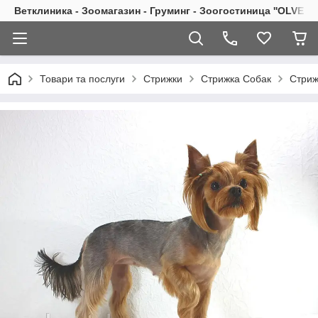
Ветклиника - Зоомагазин - Груминг - Зоогостиница ''OLVET''
Товари та послуги
Стрижки
Стрижка Собак
Стриж