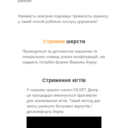
раніше!
Наявність ковтунів подовжує тривалість грумінгу,
у такий спосіб роблячи послугу дорожчою!
Стрижка
шерсти
Проводиться за допомогою машинки та
спеціальних ножиць різних конфігурацій, які
надають потрібні форми Вашому йорку.
Стриження кігтів
У нашому грумінг-салосі OLVET Дніпр,
ця процедура виконується фрезером
для зпилювання кігтів. Такий метод дає
змогу уникнути больових відчуттів і
дискомфорту йорку.