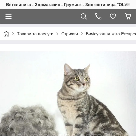
Ветклиника - Зоомагазин - Груминг - Зоогостиница ''OLVET''
Товари та послуги
Стрижки
Вичісування кота Експре