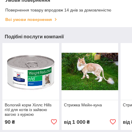
Умови повернення
Повернення товару впродовж 14 днів за домовленістю
Всі умови повернення
Подібні послуги компанії
Вологий корм Хіллс Hills
Стрижка Мейн-куна
Стри
r/d для котів із зайвою
вагою з куркою
90
1 000
₴
від
₴
від