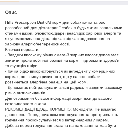
Опис
Hill's Prescription Diet d/d корм для собак качка та рис
розроблений для дієтотерапії собак із будь-якими запальними
станами шкіри, блювотою/діареї внаслідок харчової алергії та
як унеможливлена дієта під час під час подразнення на
харчову алергію/непереносимості.
Ключові переваги:
- Завдяки високому рівню омега-3 жирних кислот допомагає
знизити прояв побічної реакції на корм і підтримати здоров'я
та функцію шкіри.
- Качка рідко використовується як інгредієнт у комерційних
кормах, що знижує ризик того, що у вашого собаки
розвинеться алергічна реакція на цей корм.
- Допомагає нейтралізувати вільні радикали завдяки високому
рівню антиоксидантів.
Для отримання більшої інформації зверніться до вашого
ветеринарного лікаря.
РЕКОМЕНДАЦІЇ ЩОДО КОРМЕНЮ: Монодієта. Не вимагає
доповнень. Перед початком застосування та про тривалість
годування проконсультуйтеся з ветеринарним лікарем.
Добова норма годування вказана на пакованні та має бути