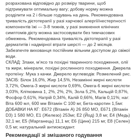
розрахована відповідно до розміру тварини, щоб
підтримувати оптимальну вагу; добову норму можна
розділити на 2 і більше годувань на день. Рекомендована
тривалість дієтотерапії у разі харчової алергії/нестерпності
компонентів їжі — 3-8 тижнів, у разі зникнення клінічних
симптомів дієту можна застосовувати без тимчасових
обмежень. Рекомендована тривалість дієтотерапії у разі
дерматитів і надмірної втрати шерсті — до 2 місяців.
Забезпечте вихованця постійним вільним доступом до свіжої
води.
СКЛАД: Злаки, м'ясо та похідні тваринного походження, олії
та жири, мінерали, похідні рослинного походження. Джерела
протеїну: Мука з качки. Джерело вуглеводів: Розмелений рис.
ЗАСІБ: Білок 16,0%, Жир 14,5%, Незамінні жирні кислоти
3,72%, Омега-3 жирні кислоти 0,69%, Омега-6 жирні кислоти
3,03%, Клітковина 1, 2%, 2%, 2%, Зола 5,2%, Кальцій 0,87%,
Фосфор 0,61%, Натрій 0,34%, Калій 0,66%, Магів 0,11%; наг:
Віта 600 мл, 600 мм Вітамін С 100 мг, Бета-каротин 1,5мг.
ДОБАВКИ НА КГ: E672 (Вітамін A) 26 850 МО, E671 (Вітамін
D3) 1 580 МО, E1 (Железо) 253мг, E2 (Йод) 3,8 мг, E4 (Медь)
32,1 мг, E5 (Марганець) 11,1 мг, E6 (Цинк) 215 мг, E8 (Селен)
0,5 мг, натуральний антиоксидант.
Рекомендації зі змішаного годування