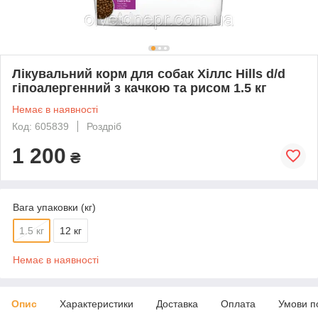
Лікувальний корм для собак Хіллс Hills d/d
гіпоалергенний з качкою та рисом 1.5 кг
Немає в наявності
Код: 605839
Роздріб
1 200
₴
Вага упаковки (кг)
1.5 кг
12 кг
Немає в наявності
Опис
Характеристики
Доставка
Оплата
Умови п