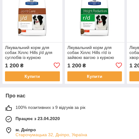
Лікувальний корм для
Лікувальний корм для
Ліку
собак Хіллс Hills j/d для
собак Хіллс Hills r/d із
собак
суглобів із куркою
зайвою вагою з куркою
хвор
1 200
1 200
1 2
₴
₴
Купити
Купити
Про нас
100% позитивних з 9 відгуків за рік
Працює з 23.04.2020
м. Дніпро
Старочумацька 32, Дніпро, Україна