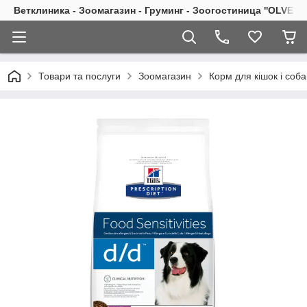
Ветклиника - Зоомагазин - Груминг - Зоогостиница ''OLVET''
Товари та послуги
Зоомагазин
Корм для кішок і соба