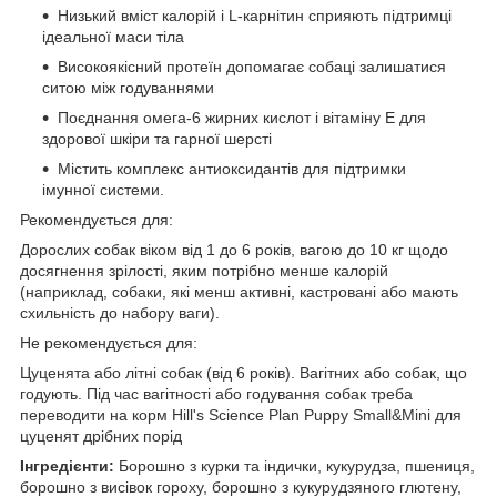
Низький вміст калорій і L-карнітин сприяють підтримці
ідеальної маси тіла
Високоякісний протеїн допомагає собаці залишатися
ситою між годуваннями
Поєднання омега-6 жирних кислот і вітаміну Е для
здорової шкіри та гарної шерсті
Містить комплекс антиоксидантів для підтримки
імунної системи.
Рекомендується для:
Дорослих собак віком від 1 до 6 років, вагою до 10 кг щодо
досягнення зрілості, яким потрібно менше калорій
(наприклад, собаки, які менш активні, кастровані або мають
схильність до набору ваги).
Не рекомендується для:
Цуценята або літні собак (від 6 років). Вагітних або собак, що
годують. Під час вагітності або годування собак треба
переводити на корм Hill's Science Plan Puppy Small&Mini для
цуценят дрібних порід
Інгредієнти:
Борошно з курки та індички, кукурудза, пшениця,
борошно з висівок гороху, борошно з кукурудзяного глютену,