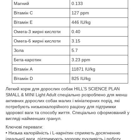
Магний
0.133
Вітамін С
127 ppm
Вітамін Е
446 IU/kg
Омега-3 жирні кислоти
0.40
Омега-6 жирні кислоти
3.15
Зола
5.7
Бета-каротин
3.23 ppm
Вітамін А
11871 IU/kg
Вітамін D
825 IU/kg
Легкий корм для дорослих собак HILL’S SCIENCE PLAN
SMALL & MINI Light Adult спеціально розроблено для менш
активних дорослих собак малих і мініатюрних порід, які
потребують низькокалорійного раціону для підтримки
здорової ваги та способу життя. Спеціально сформований у
вигляді найменших гранул.
Ключові переваги:
• Низька калорійність і L-карнітин сприяють досягненню
ідеальної ваги, підтримують здорову рухливість і роботу