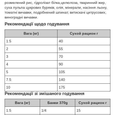
розмелений рис, гідролізат білка,целюлоза, тваринний жир,
суха пульпа цукрових буряків, олія, мінерали, насіння льону,
томатні вичавки, подрібнений шпинат, витискачі цитрусових,
виноградні вичавки.
Рекомендації щодо годування
Вага (кг)
Сухой рацион г
1.5
40
2
55
3
70
4
90
5
105
7.5
140
10
175
Рекомендації зі змішаного годування
Вага (кг)
Банки 370g
Сухой рацион г
1.5
1/4
15