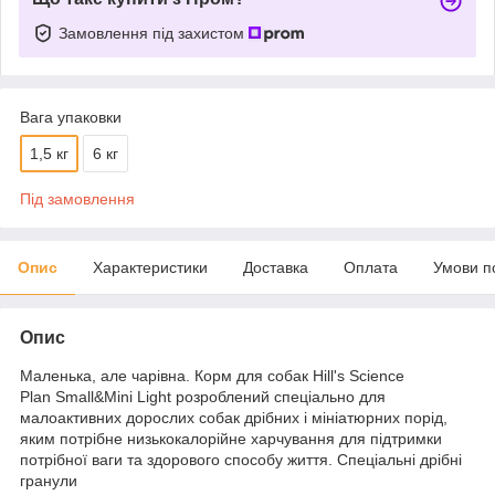
Замовлення під захистом
Вага упаковки
1,5 кг
6 кг
Під замовлення
Опис
Характеристики
Доставка
Оплата
Умови п
Опис
Маленька, але чарівна. Корм для собак Hill's Science
Plan Small&Mini Light розроблений спеціально для
малоактивних дорослих собак дрібних і мініатюрних порід,
яким потрібне низькокалорійне харчування для підтримки
потрібної ваги та здорового способу життя. Спеціальні дрібні
гранули