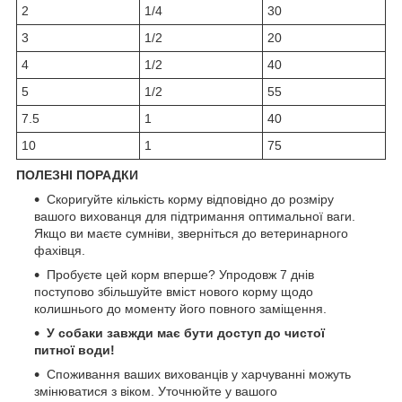
2
1/4
30
3
1/2
20
4
1/2
40
5
1/2
55
7.5
1
40
10
1
75
ПОЛЕЗНІ ПОРАДКИ
Скоригуйте кількість корму відповідно до розміру
вашого вихованця для підтримання оптимальної ваги.
Якщо ви маєте сумніви, зверніться до ветеринарного
фахівця.
Пробуєте цей корм вперше? Упродовж 7 днів
поступово збільшуйте вміст нового корму щодо
колишнього до моменту його повного заміщення.
У собаки завжди має бути доступ до чистої
питної води!
Споживання ваших вихованців у харчуванні можуть
змінюватися з віком. Уточнюйте у вашого