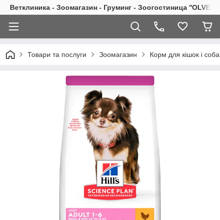
Ветклиника - Зоомагазин - Груминг - Зоогостиница ''OLVET''
Товари та послуги
Зоомагазин
Корм для кішок і соба