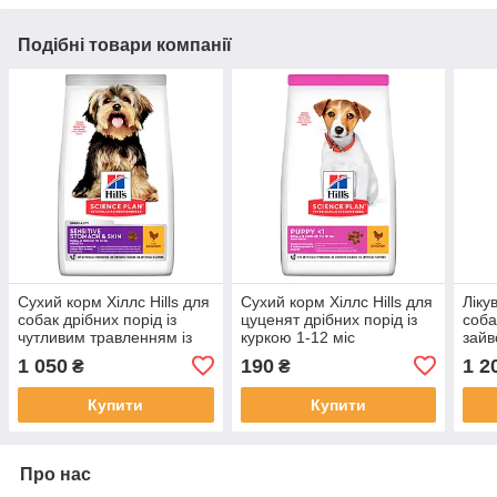
Подібні товари компанії
Сухий корм Хіллс Hills для
Сухий корм Хіллс Hills для
Ліку
собак дрібних порід із
цуценят дрібних порід із
собак
чутливим травленням із
куркою 1-12 міс
зайв
куркою 1,5 кг
1 050
190
1 2
₴
₴
Купити
Купити
Про нас