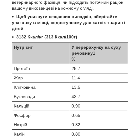
ветеринарного фахівця, чи підходить поточний раціон
вашому вихованцеві на кожному огляді.
Щоб уникнути нещасних випадків, зберігайте
упаковку в місці, недоступному для хатніх тварин і
дітей
3132 Ккал/кг (313 Ккал/100г)
Нутрієнт
У перерахунку на суху
речовину
1
%
Протеїн
25.7
Жир
11.4
Клітковина
13.5
Вуглеводи
43.7
Кальцій
0.90
Фосфор
0.65
Натрій
0.32
Калій
0.80