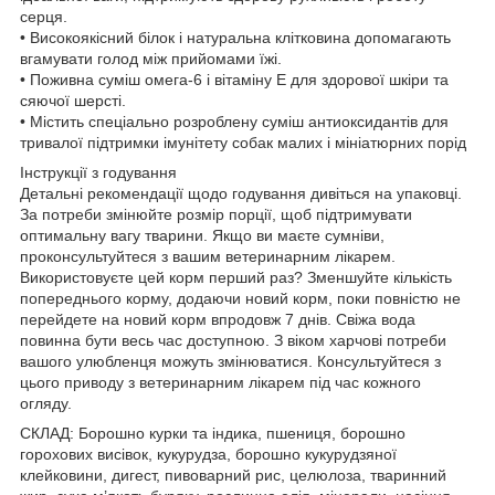
серця.
• Високоякісний білок і натуральна клітковина допомагають
вгамувати голод між прийомами їжі.
• Поживна суміш омега-6 і вітаміну E для здорової шкіри та
сяючої шерсті.
• Містить спеціально розроблену суміш антиоксидантів для
тривалої підтримки імунітету собак малих і мініатюрних порід
Інструкції з годування
Детальні рекомендації щодо годування дивіться на упаковці.
За потреби змінюйте розмір порції, щоб підтримувати
оптимальну вагу тварини. Якщо ви маєте сумніви,
проконсультуйтеся з вашим ветеринарним лікарем.
Використовуєте цей корм перший раз? Зменшуйте кількість
попереднього корму, додаючи новий корм, поки повністю не
перейдете на новий корм впродовж 7 днів. Свіжа вода
повинна бути весь час доступною. З віком харчові потреби
вашого улюбленця можуть змінюватися. Консультуйтеся з
цього приводу з ветеринарним лікарем під час кожного
огляду.
СКЛАД: Борошно курки та індика, пшениця, борошно
горохових висівок, кукурудза, борошно кукурудзяної
клейковини, дигест, пивоварний рис, целюлоза, тваринний