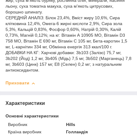
жир, суха м’якоть буряку, рослинна олія, мінерали, насіння
льону, суха томатна макуха, суха м'якоть цитрусових,
борошно шпинату.
СЕРЕДНІЙ АНАЛІЗ: Білок 23,4%, Вміст жиру 10,6%, Сира
клітковина 12,4%, Омега-6 жирні кислоти 2,9%, Сира зола
5,3%, Кальцій 0,83%, Фосфор 0,60%, Натрій 0,30%, Калій
0,73%, Магній 0,12%; на кг: Вітамін А 10905 МO, Вітамін D3
758 МO, Вітамін E 690 мг, Вітамін C 105 мг, Бета-каротин 1,5
мг, L-карнітин 334 мг, Обмінна енергія 313 ккал/100 г.
ДОБАВКИ НА КГ: Харчові добавки: 3b103 (Залізо) 75,7 мг,
3b202 (Йод) 1,2 мг, 3b405 (Мідь) 7,5 мг, 3b502 (Марганець) 7,8
мг, 3b603 (Цинк) 157 мг, E8 (Селен) 0,2 мг; з натуральним
антиоксидантом.
Приховати
Характеристики
Основні характеристики
Виробник
Hills
Країна виробник
Голландія