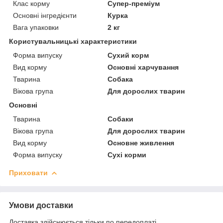
Клас корму
Супер-преміум
Основні інгредієнти
Курка
Вага упаковки
2 кг
Користувальницькі характеристики
Форма випуску
Сухий корм
Вид корму
Основні харчування
Тварина
Собака
Вікова група
Для дорослих тварин
Основні
Тварина
Собаки
Вікова група
Для дорослих тварин
Вид корму
Основне живлення
Форма випуску
Сухі корми
Приховати
Умови доставки
Доставка здійснюється тільки по передоплаті.